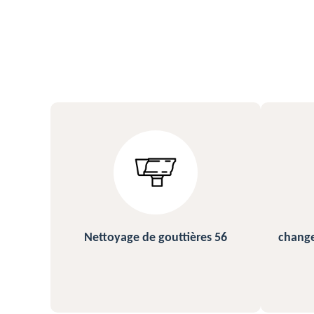
s 56
changement et pose de gouttière
N
56