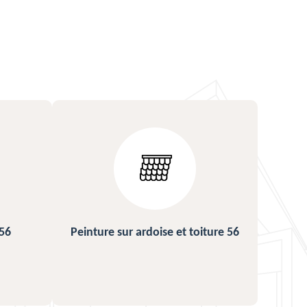
ture 56
Urgence fuite de toiture 56
Répa