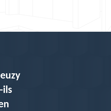
ieuzy
ils
en