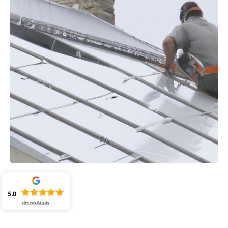
5.0
Lire nos
84
avis