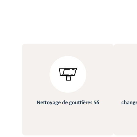
s 56
changement et pose de gouttière
N
56