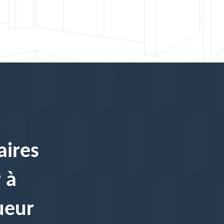
aires
 à
ueur