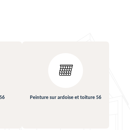
ture 56
Urgence fuite de toiture 56
Répa