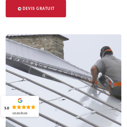
DEVIS GRATUIT
5.0
Lire nos
84
avis