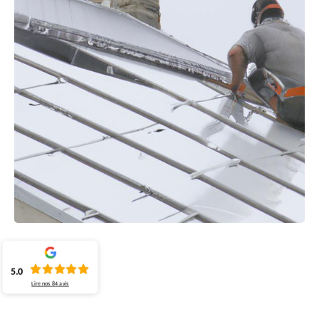
5.0
Lire nos
84
avis