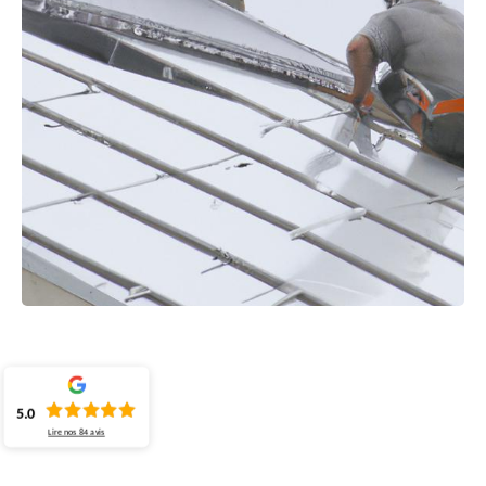
5.0
Lire nos
84
avis